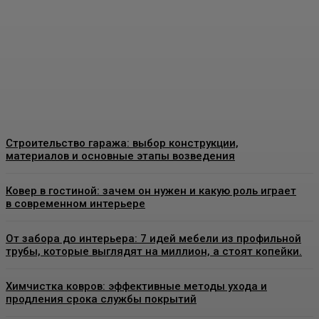
качественные
конструкции и что важно
знать перед установкой
Admin
-
26 Июня, 2026
Строительство гаража: выбор конструкции,
материалов и основные этапы возведения
Ковер в гостиной: зачем он нужен и какую роль играет
в современном интерьере
От забора до интерьера: 7 идей мебели из профильной
трубы, которые выглядят на миллион, а стоят копейки.
Химчистка ковров: эффективные методы ухода и
продления срока службы покрытий