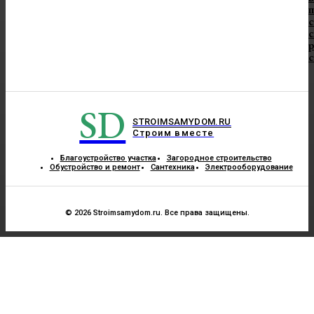
п
с
с
SD
STROIMSAMYDOM.RU
Строим вместе
Благоустройство участка
Загородное строительство
Обустройство и ремонт
Сантехника
Электрооборудование
© 2026 Stroimsamydom.ru. Все права защищены.