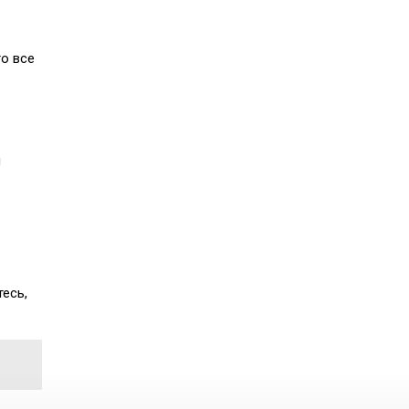
то все
и
есь,