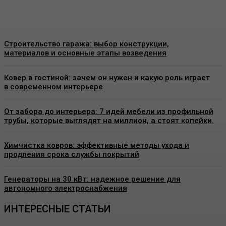
Admin
-
26 Июня, 2026
Строительство гаража: выбор конструкции,
материалов и основные этапы возведения
Ковер в гостиной: зачем он нужен и какую роль играет
в современном интерьере
От забора до интерьера: 7 идей мебели из профильной
трубы, которые выглядят на миллион, а стоят копейки.
Химчистка ковров: эффективные методы ухода и
продления срока службы покрытий
Генераторы на 30 кВт: надежное решение для
автономного электроснабжения
ИНТЕРЕСНЫЕ СТАТЬИ