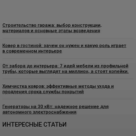
Строительство гаража: выбор конструкции,
материалов и основные этапы возведения
Ковер в гостиной: зачем он нужен и какую роль играет
в современном интерьере
От забора до интерьера: 7 идей мебели из профильной
трубы, которые выглядят на миллион, а стоят копейки.
Химчистка ковров: эффективные методы ухода и
продления срока службы покрытий
Генераторы на 30 кВт: надежное решение для
автономного электроснабжения
ИНТЕРЕСНЫЕ СТАТЬИ