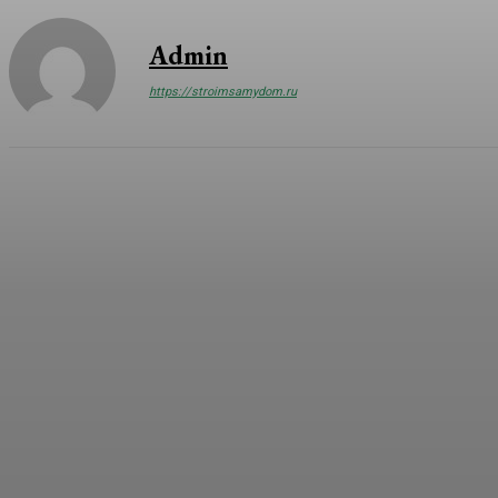
Admin
https://stroimsamydom.ru