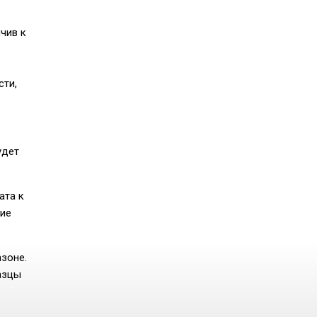
чив к
сти,
удет
ата к
гие
зоне.
азцы