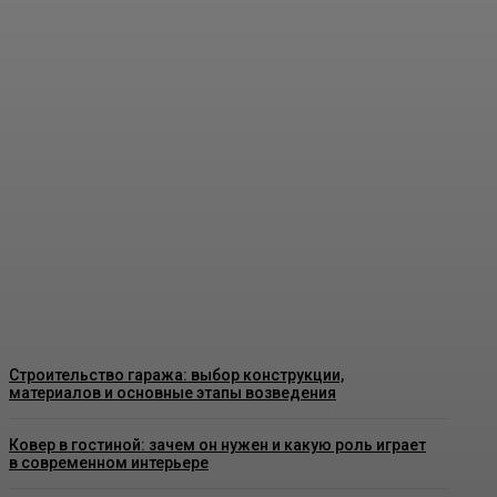
Пластиковые окна в Москве: как
выбрать качественные конструкции
и что важно знать перед установкой
Admin
-
26 Июня, 2026
Строительство гаража: выбор конструкции,
материалов и основные этапы возведения
Ковер в гостиной: зачем он нужен и какую роль играет
в современном интерьере