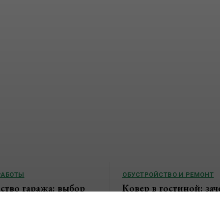
РАБОТЫ
ОБУСТРОЙСТВО И РЕМОНТ
ство гаража: выбор
Ковер в гостиной: зач
ии, материалов и
нужен и какую роль и
этапы возведения
современном интерье