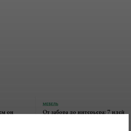
МЕБЕЛЬ
ем он
От забора до интерьера: 7 идей
грает в
мебели из профильной трубы,
ре
которые выглядят на миллион,