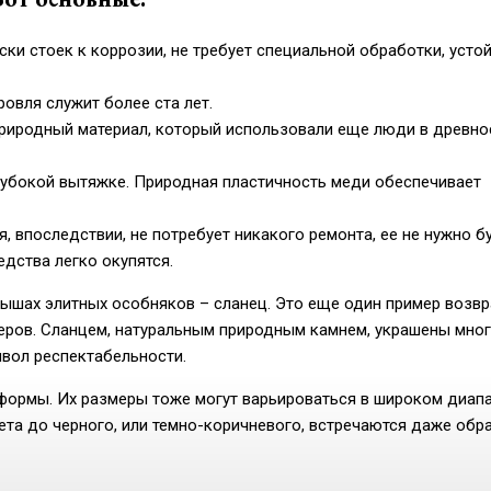
ки стоек к коррозии, не требует специальной обработки, устой
овля служит более ста лет.
природный материал, который использовали еще люди в древно
глубокой вытяжке. Природная пластичность меди обеспечивает
, впоследствии, не потребует никакого ремонта, ее не нужно б
дства легко окупятся.
ышах элитных особняков – сланец. Это еще один пример возвр
еров. Сланцем, натуральным природным камнем, украшены мно
мвол респектабельности.
формы. Их размеры тоже могут варьироваться в широком диапа
вета до черного, или темно-коричневого, встречаются даже обр