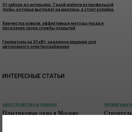
От забора до интерьера: 7 идей мебели из профильной
трубы, которые выглядят на миллион, а стоят копейки.
Химчистка ковров: эффективные методы ухода и
продления срока службы покрытий
Генераторы на 30 кВт: надежное решение для
автономного электроснабжения
ИНТЕРЕСНЫЕ СТАТЬИ
ОБУСТРОЙСТВО И РЕМОНТ
ПРОЕКТНЫЕ 
Пластиковые окна в Москве:
Строитель
как выбрать качественные
конструкц
конструкции и что важно знать
основные 