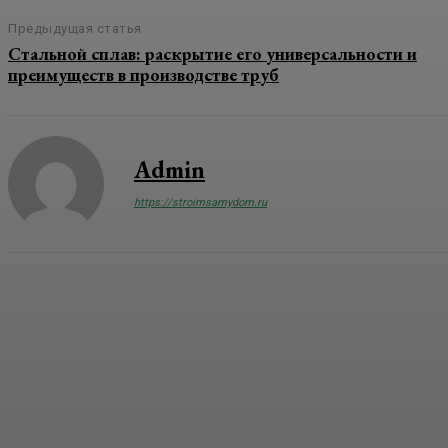
Предыдущая статья
Стальной сплав: раскрытие его универсальности и
преимуществ в производстве труб
Admin
https://stroimsamydom.ru