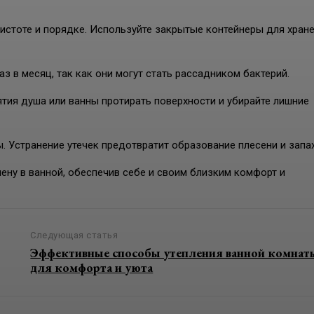
чистоте и порядке. Используйте закрытые контейнеры для хран
з в месяц, так как они могут стать рассадником бактерий.
тия душа или ванны протирать поверхности и убирайте лишние
. Устранение утечек предотвратит образование плесени и запа
ену в ванной, обеспечив себе и своим близким комфорт и
Следующая статья
Эффективные способы утепления ванной комнат
для комфорта и уюта