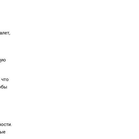
алет,
ную
 что
обы
ности.
ные