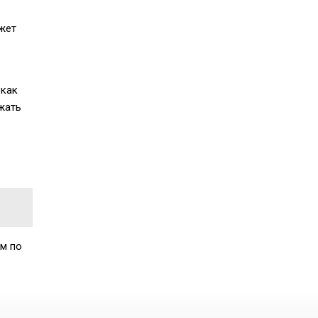
ожет
 как
жать
ам по