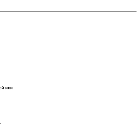
ой или
.