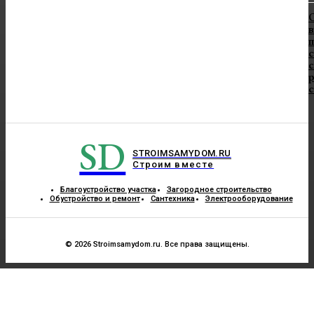
в
п
с
с
SD
STROIMSAMYDOM.RU
Строим вместе
Благоустройство участка
Загородное строительство
Обустройство и ремонт
Сантехника
Электрооборудование
© 2026 Stroimsamydom.ru. Все права защищены.