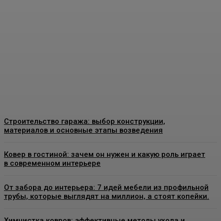
Москве: как выбрать
качественные
конструкции и что важно
знать перед установкой
Admin
-
26 Июня, 2026
Строительство гаража: выбор конструкции,
материалов и основные этапы возведения
Ковер в гостиной: зачем он нужен и какую роль играет
в современном интерьере
От забора до интерьера: 7 идей мебели из профильной
трубы, которые выглядят на миллион, а стоят копейки.
Химчистка ковров: эффективные методы ухода и