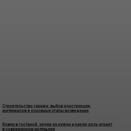
Пластиковые окна в Москве: как
выбрать качественные конструкции
и что важно знать перед установкой
Admin
-
26 Июня, 2026
Строительство гаража: выбор конструкции,
материалов и основные этапы возведения
Ковер в гостиной: зачем он нужен и какую роль играет
в современном интерьере