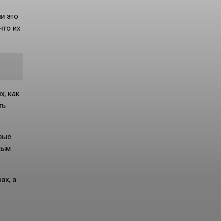
и это
что их
х, как
ть
орые
ным
ах, а