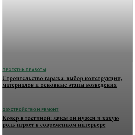
конструкции и что важно
знать перед установкой
Современные пластиковые окна давно стали стандартом
для квартир, частных домов, офисов и коммерческих
помещений. Они помогают поддерживать комфортный
микроклимат, уменьшают теплопотери, снижают
уровень шума с улицы и делают эксплуатацию...
ПРОЕКТНЫЕ РАБОТЫ
Строительство гаража: выбор конструкции,
материалов и основные этапы возведения
ОБУСТРОЙСТВО И РЕМОНТ
Ковер в гостиной: зачем он нужен и какую
роль играет в современном интерьере