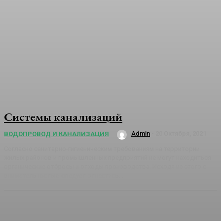
Системы канализаций
Admin
-
20 Октября, 2021
ВОДОПРОВОД И КАНАЛИЗАЦИЯ
Согласно санитарно-гигиеническим требованиям на территории
жилых районов и промышленных предприятий не могут находиться
органические отбросы и отходы производства. Исходя из этого с
внимательностью следует отнестись...