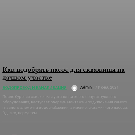
Как подобрать насос для скважины на
дачном участке
Admin
-
7 Июня, 2021
ВОДОПРОВОД И КАНАЛИЗАЦИЯ
После бурения скважины и установки всего сопутствующего
оборудования, наступает очередь монтажа и подключения самого
главного элемента водоснабжения, а именно, скважинного насоса.
Однако, перед тем...