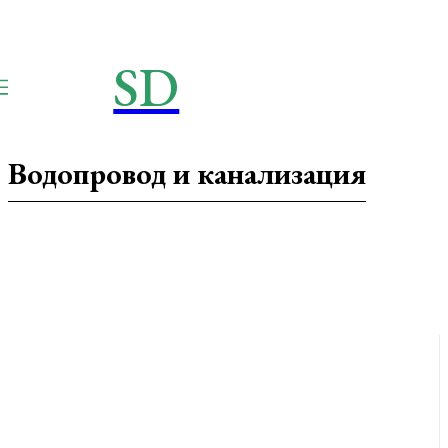
SD
STROIMSAMYDOM.RU
Строим вместе
Водопровод и канализация
Баня на участке
Без рубрики
Благоустройство участка
Водопровод и канализация