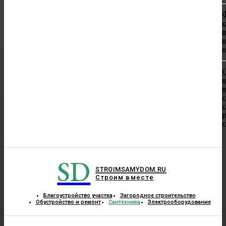
Ф
к
н
в
в
п
с
с
SD
STROIMSAMYDOM.RU
Строим вместе
Благоустройство участка
Загородное строительство
Обустройство и ремонт
Сантехника
Электрооборудование