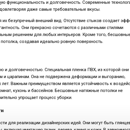
кую функциональность и долговечность. Современные технолог
удовлетворяя даже самые требовательные вкусы.
 их безупречный внешний вид. Отсутствие стыков создает эфф
гантность. Они прекрасно сочетаются с различными стилями
альным решением для любых интерьеров. Кроме того, бесшовны
 потолка, создавая идеально ровную поверхность.
 и долговечностью. Специальная пленка ПВХ, из которой они
м и царапинам. Она не подвержена деформации и выгоранию,
х лет. Важным преимуществом является устойчивость к воздей
омнат, кухонь и бассейнов. Бесшовные натяжные потолки не
чительно упрощает процесс уборки.
ти
и для реализации дизайнерских идей. Они могут быть глянце
, включая имитацию ткани, дерева, камня и кожи. В зависимос