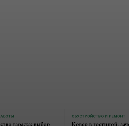
РАБОТЫ
ОБУСТРОЙСТВО И РЕМОНТ
ство гаража: выбор
Ковер в гостиной: зач