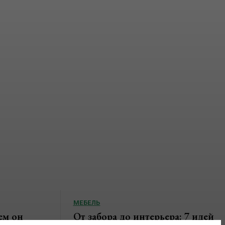
МЕБЕЛЬ
ем он
От забора до интерьера: 7 идей