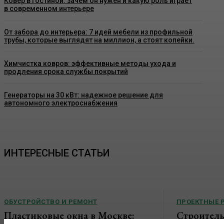
Ковер в гостиной: зачем он нужен и какую роль играет
в современном интерьере
От забора до интерьера: 7 идей мебели из профильной
трубы, которые выглядят на миллион, а стоят копейки.
Химчистка ковров: эффективные методы ухода и
продления срока службы покрытий
Генераторы на 30 кВт: надежное решение для
автономного электроснабжения
ИНТЕРЕСНЫЕ СТАТЬИ
ОБУСТРОЙСТВО И РЕМОНТ
ПРОЕКТНЫЕ 
Пластиковые окна в Москве:
Строитель