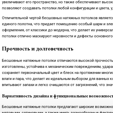
увеличивают его пространство, но также обеспечивают высо
позволяют создавать потолки любой конфигурации и цвета, 
Отличительной чертой бесшовных натяжных потолков является
единого полотна, что придает помещению особый шарм и эле
оформления, от классики до модерна, что делает их универс
потолки отлично маскируют неровности и дефекты основного
Прочность и долговечность
Бесшовные натяжные потолки отличаются высокой прочностью
изготовлены, устойчива к механическим повреждениям, удара
сохраняет первоначальный цвет и блеск на протяжении многи
влаги и пара, что делает их идеальным выбором для ванных к
впитывают запахи и легко очищаются от загрязнений, что зна
Вариативность дизайна и функциональные возможнос
Бесшовные натяжные потолки предлагают широкие возможност
матовыми, сатиновыми, а также иметь разнообразные фактуры