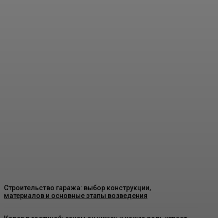
Пластиковые окна в Москве: как
выбрать качественные конструкции
и что важно знать перед установкой
Admin
-
26 Июня, 2026
Строительство гаража: выбор конструкции,
материалов и основные этапы возведения