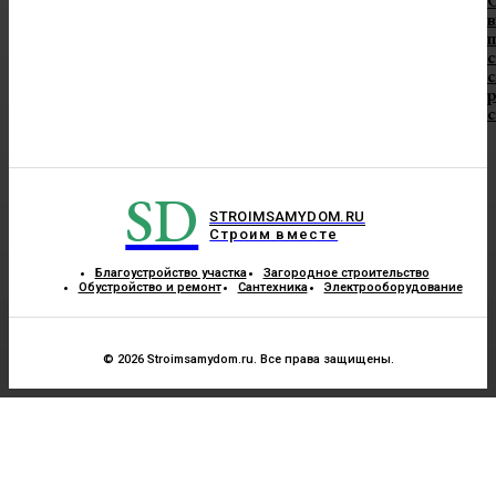
в
п
с
с
SD
STROIMSAMYDOM.RU
Строим вместе
Благоустройство участка
Загородное строительство
Обустройство и ремонт
Сантехника
Электрооборудование
© 2026 Stroimsamydom.ru. Все права защищены.